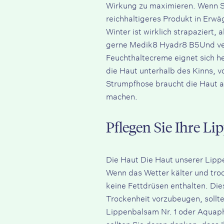
Wirkung zu maximieren. Wenn Sie
reichhaltigeres Produkt in Erwä
Winter ist wirklich strapaziert,
gerne
Medik8 Hyadr8 B5
Und ve
Feuchthaltecreme
eignet sich h
die Haut unterhalb des Kinns, v
Strumpfhose braucht die Haut a
machen.
Pflegen Sie Ihre Li
Die
Haut
Die Haut unserer Lippe
Wenn das Wetter kälter und tro
keine Fettdrüsen enthalten. Di
Trockenheit vorzubeugen, sollte
Lippenbalsam Nr. 1
oder
Aquaph
sollten Sie daran denken, dass 