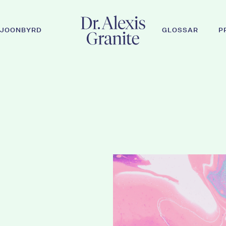
JOONBYRD
GLOSSAR
P
r ESC, um zu schließen.