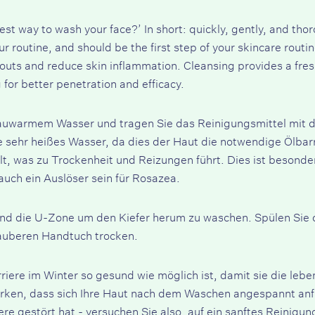
best way to wash your face?’ In short: quickly, gently, and tho
our routine, and should be the first step of your skincare rout
uts and reduce skin inflammation. Cleansing provides a fresh
 for better penetration and efficacy.
 lauwarmem Wasser und tragen Sie das Reinigungsmittel mit d
sehr heißes Wasser, da dies der Haut die notwendige Ölbarri
ält, was zu Trockenheit und Reizungen führt. Dies ist besonde
auch ein Auslöser sein für
Rosazea
.
und die U-Zone um den Kiefer herum zu waschen. Spülen Sie d
sauberen Handtuch trocken.
rriere im Winter so gesund wie möglich ist, damit sie die leb
en, dass sich Ihre Haut nach dem Waschen angespannt anfühl
ere gestört hat - versuchen Sie also, auf ein sanftes Reinigu