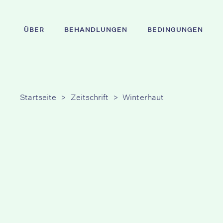
Zum
Hauptinhalt
ÜBER
BEHANDLUNGEN
BEDINGUNGEN
springen
Drücken Sie die Eingabetaste, um zu suchen ode
Startseite
>
Zeitschrift
>
Winterhaut