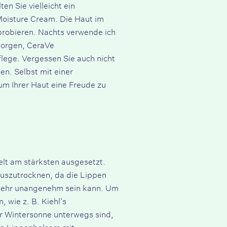
n Sie vielleicht ein
Moisture Cream
. Die Haut im
zuprobieren. Nachts verwende ich
rsorgen,
CeraVe
flege. Vergessen Sie auch nicht
en. Selbst mit einer
m Ihrer Haut eine Freude zu
lt am stärksten ausgesetzt.
auszutrocknen, da die Lippen
s sehr unangenehm sein kann. Um
, wie z. B.
Kiehl's
der Wintersonne unterwegs sind,
nen Lippenbalsam mit