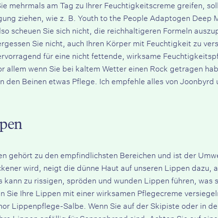
 mehrmals am Tag zu Ihrer Feuchtigkeitscreme greifen, sollte
gung ziehen, wie z. B.
Youth to the People Adaptogen Deep 
 also scheuen Sie sich nicht, die reichhaltigeren Formeln aus
rgessen Sie nicht, auch Ihren Körper mit Feuchtigkeit zu ve
ervorragend für eine nicht fettende, wirksame Feuchtigkeitsp
or allem wenn Sie bei kaltem Wetter einen Rock getragen hab
n den Beinen etwas Pflege. Ich empfehle alles von
Joonbyrd
u
ppen
n gehört zu den empfindlichsten Bereichen und ist der Umwe
ckener wird, neigt die dünne Haut auf unseren Lippen dazu, 
es kann zu rissigen, spröden und wunden Lippen führen, wa
n Sie Ihre Lippen mit einer wirksamen Pflegecreme versiegeln
or Lippenpflege-Salbe
. Wenn Sie auf der Skipiste oder in 
Ihre Lippen anfällig für Sonnenbrand sind. Achten Sie auf ei