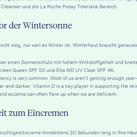
 Cleanser
und die
La Roche Posay Toleriane
Bereich.
vor der Wintersonne
icht weg, nur weil es Winter ist. Winterhaut braucht genaus
 über einen Sonnenschutz mit hohem Wirkstoffgehalt und bre
Screen Queen SPF 50
und
Elta MD UV Clear SPF 46
.
ciency is very common. Most of us aren’t getting enough year-r
r and darker. Vitamin D is a key player in supporting the sk
 and eczema can often flare up when we are deficient.
eit zum Eincremen
 Feuchtigkeitscreme mindestens 30 Sekunden lang in Ihre Hau