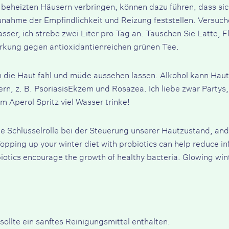
al beheizten Häusern verbringen, können dazu führen, dass si
unahme der Empfindlichkeit und Reizung feststellen. Versuchen
 Wasser, ich strebe zwei Liter pro Tag an. Tauschen Sie Latte, 
irkung gegen antioxidantienreichen grünen Tee.
nn die Haut fahl und müde aussehen lassen. Alkohol kann Ha
rn, z. B.
Psoriasis
Ekzem und
Rosazea
. Ich liebe zwar Partys
em Aperol Spritz viel Wasser trinke!
e Schlüsselrolle bei der Steuerung unserer
Hautzustand
, and
. Topping up your winter diet with probiotics can help reduce
biotics encourage the growth of healthy bacteria. Glowing win
sollte ein sanftes Reinigungsmittel enthalten.