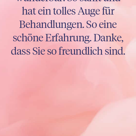
sprechen, sie gibt tolle
Ratschläge und ist
ausgezeichnet in dem, was
sie tut. Und immer sehr
natürliche Ergebnisse!