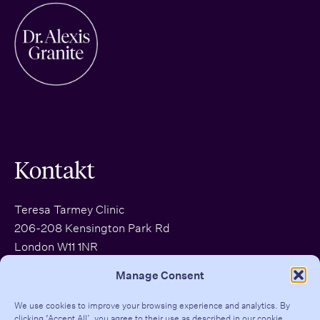
Kontakt
Teresa Tarmey Clinic
206-208 Kensington Park Rd
London W11 1NR
EMAIL:
clinic@dralexisgranite.com
Manage Consent
INSTAGRAM
|
TIKTOK
|
LINKEDIN
We use cookies to improve your browsing experience and analytics. By
clicking ‘Accept All’, you agree to their use as described in our
cookie