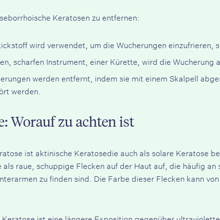
 seborrhoische Keratosen zu entfernen:
ickstoff wird verwendet, um die Wucherungen einzufrieren, so
nen, scharfen Instrument, einer Kürette, wird die Wucherung
herungen werden entfernt, indem sie mit einem Skalpell abge
ört werden.
: Worauf zu achten ist
ratose ist
aktinische Keratose
die auch als solare Keratose be
 als raue, schuppige Flecken auf der Haut auf, die häufig an
terarmen zu finden sind. Die Farbe dieser Flecken kann von h
 Keratose ist eine längere Exposition gegenüber ultraviolette