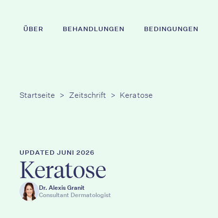
Zum
Hauptinhalt
ÜBER
BEHANDLUNGEN
BEDINGUNGEN
springen
Drücken Sie die Eingabetaste, um zu suchen ode
Startseite
>
Zeitschrift
>
Keratose
UPDATED JUNI 2026
Keratose
Dr. Alexis Granit
Consultant Dermatologist