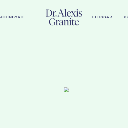
JOONBYRD
GLOSSAR
P
r ESC, um zu schließen.