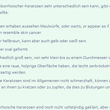
borrhoischer Keratosen sehr unterschiedlich sein kann, gib
llte:
nnen erhaben aussehen
Maulwürfe
, oder
warts
, or appear as i
an resemble skin cancer.
r hellbraun, kann aber auch gelb oder weiß sein.
er oval geformt.
iedlich groß sein, von sehr klein bis zu einem Durchmesser 
 eine raue, holprige Oberfläche haben, die leicht zerbröckeln
hsartig werden.
 Keratosen sind im Allgemeinen nicht schmerzhaft, können a
 an ihnen zu kratzen oder zu zupfen, da dies zu Blutungen un
hoische Keratosen sind noch nicht vollständig geklärt, aber