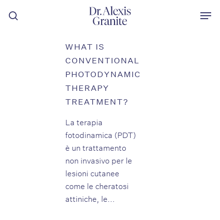
Vai
Men
al
ricerca
contenuto
principale
WHAT IS
CONVENTIONAL
PHOTODYNAMIC
THERAPY
TREATMENT?
La terapia
fotodinamica (PDT)
è un trattamento
non invasivo per le
lesioni cutanee
come le cheratosi
attiniche, le...