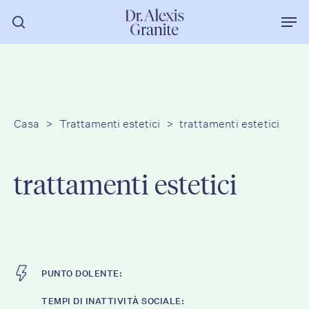
Vai
Men
al
ricerca
contenuto
principale
Casa
>
Trattamenti estetici
>
trattamenti estetici
trattamenti estetici
PUNTO DOLENTE:
TEMPI DI INATTIVITÀ SOCIALE: