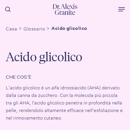
Vai
Men
al
ricerca
contenuto
principale
Casa
Glossario
Acido glicolico
Acido glicolico
CHE COS'È
L'acido glicolico è un alfa idrossiacido (AHA) derivato
dalla canna da zucchero. Con la molecola più piccola
tra gli AHA, l'acido glicolico penetra in profondità nella
pelle, rendendolo altamente efficace nell'esfoliazione e
nel rinnovamento cutaneo.