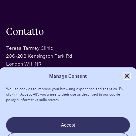
Contatto
Teresa Tarmey Clinic
206-208 Kensington Park Rd
London W11 1NR
EMAIL:
clinic@dralexisgranite.com
Manage Consent
INSTAGRAM
|
TIKTOK
|
LINKEDIN
We use cookies to improve your browsing experience and analytics. By
clicking ‘Accept All’, you agree to their use as described in our
cookie
policy
e
Informativa sulla privacy
.
© 2026 Dr. Alexis Granite | All rights reserved |
Mappa del sito
|
Accept
Glossario
|
Informativa sulla privacy
| Marchio e sito web realizzati da