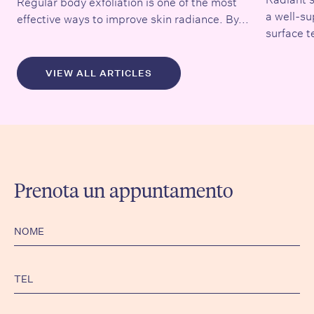
Regular body exfoliation is one of the most
a well-su
effective ways to improve skin radiance. By...
surface t
VIEW ALL ARTICLES
Prenota un appuntamento