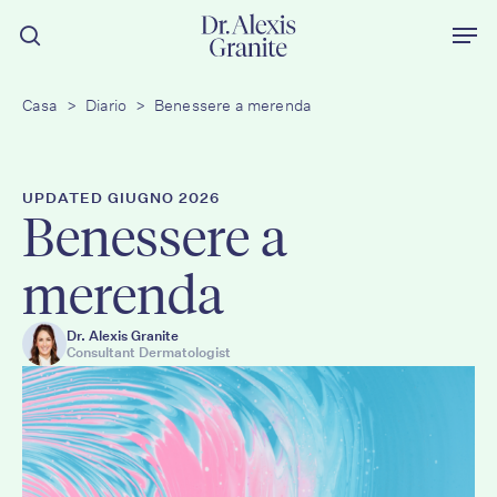
Vai
Men
al
ricerca
contenuto
principale
Casa
>
Diario
>
Benessere a merenda
UPDATED GIUGNO 2026
Benessere a
merenda
Dr. Alexis Granite
Consultant Dermatologist