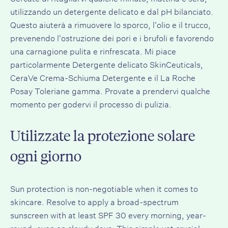
utilizzando un detergente delicato e dal pH bilanciato.
Questo aiuterà a rimuovere lo sporco, l'olio e il trucco,
prevenendo l'ostruzione dei pori e i brufoli e favorendo
una carnagione pulita e rinfrescata. Mi piace
particolarmente
Detergente delicato SkinCeuticals
,
CeraVe Crema-Schiuma Detergente
e il
La Roche
Posay Toleriane
gamma. Provate a prendervi qualche
momento per godervi il processo di pulizia.
Utilizzate la protezione solare
ogni giorno
Sun protection is non-negotiable when it comes to
skincare. Resolve to apply a broad-spectrum
sunscreen with at least SPF 30 every morning, year-
round, even on cloudy days. This simple yet crucial