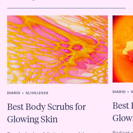
DIARIO
•
DIARIO
•
12/06/2026
Best 
Best Body Scrubs for
Glow
Glowing Skin
Radiant s