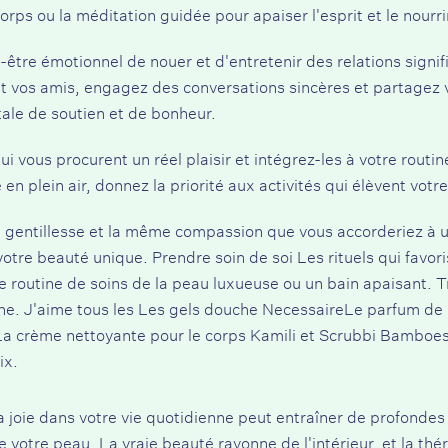
rps ou la méditation guidée pour apaiser l'esprit et le nourri
en-être émotionnel de nouer et d'entretenir des relations sign
et vos amis, engagez des conversations sincères et partagez vo
tale de soutien et de bonheur.
i vous procurent un réel plaisir et intégrez-les à votre routin
n plein air, donnez la priorité aux activités qui élèvent votre
 gentillesse et la même compassion que vous accorderiez à u
 votre beauté unique.
Prendre soin de soi
Les rituels qui favori
e routine de soins de la peau luxueuse ou un bain apaisant.
che. J'aime tous les
Les gels douche Necessaire
Le parfum de l
a crème nettoyante pour le corps Kamili
et
Scrubbi Bamboes 
ix.
la joie dans votre vie quotidienne peut entraîner de profondes
 votre peau. La vraie beauté rayonne de l'intérieur, et la thér