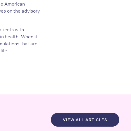
the American
es on the advisory
atients with
in health. When it
ulations that are
life.
VIEW ALL ARTICLES