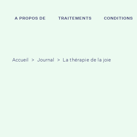
Skip
to
A PROPOS DE
TRAITEMENTS
CONDITIONS
main
content
Appuyez sur la touche Entrée pour effectuer une
Accueil
>
Journal
>
La thérapie de la joie