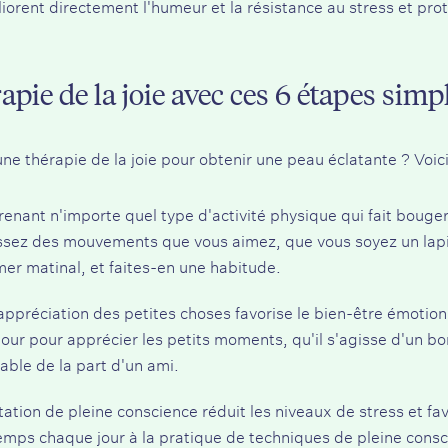
iorent directement l'humeur et la résistance au stress et p
ie de la joie avec ces 6 étapes simp
e thérapie de la joie pour obtenir une peau éclatante ? Voici
renant n'importe quel type d'activité physique qui fait bouge
issez des mouvements que vous aimez, que vous soyez un la
er matinal, et faites-en une habitude.
'appréciation des petites choses favorise le bien-être émotionn
our pour apprécier les petits moments, qu'il s'agisse d'un bo
able de la part d'un ami.
tation de pleine conscience réduit les niveaux de stress et f
emps chaque jour à la pratique de techniques de pleine consci