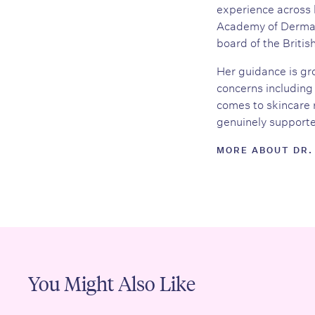
experience across 
Academy of Dermato
board of the Britis
Her guidance is gro
concerns including 
comes to skincare 
genuinely supported
MORE ABOUT DR.
You Might Also Like