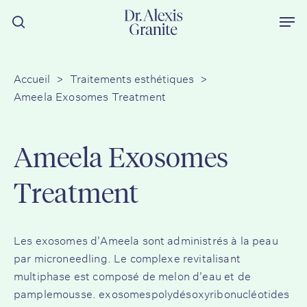
Skip
Men
to
recherche
main
content
Accueil
>
Traitements esthétiques
>
Ameela Exosomes Treatment
Ameela Exosomes
Treatment
Les exosomes d'Ameela sont administrés à la peau
par microneedling. Le complexe revitalisant
multiphase est composé de melon d'eau et de
pamplemousse.
exosomes
polydésoxyribonucléotides