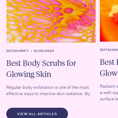
ZEITSCHR
ZEITSCHRIFT
•
12/06/2026
Best 
Best Body Scrubs for
Glow
Glowing Skin
Radiant s
Regular body exfoliation is one of the most
a well-su
effective ways to improve skin radiance. By...
surface t
VIEW ALL ARTICLES