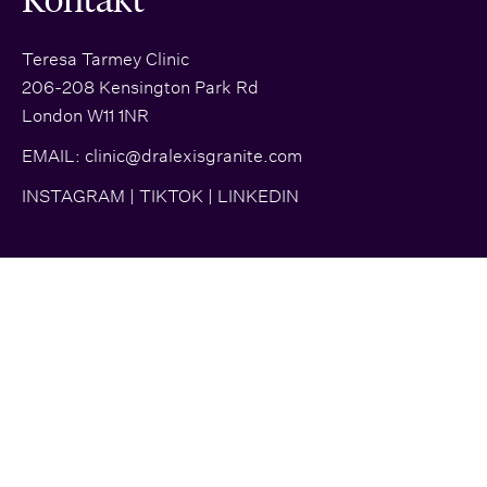
Teresa Tarmey Clinic
206-208 Kensington Park Rd
London W11 1NR
EMAIL:
clinic@dralexisgranite.com
INSTAGRAM
|
TIKTOK
|
LINKEDIN
© 2026 Dr. Alexis Granite | All rights reserved |
Lageplan
|
Glossar
|
Datenschutzbestimmungen
| Marke + Website erstellt von
Allmächtiger
und
Frische Torten
Beliebte Suchanfragen