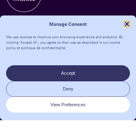
Manage Consent
We use cookies to improve your browsing experience and analytics. By
clicking ‘Accept All’, you agree to their use as described in our
cookie
Contact
policy
et
politique de confidentialité
.
Teresa Tarmey Clinic
206-208 Kensington Park Rd
Accept
London W11 1NR
Deny
EMAIL :
clinic@dralexisgranite.com
INSTAGRAM
|
TIKTOK
|
LINKEDIN
View Preferences