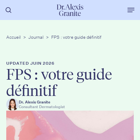
Skip
Men
to
recherche
main
content
Accueil
>
Journal
>
FPS : votre guide définitif
UPDATED JUIN 2026
FPS : votre guide
définitif
Dr. Alexis Granite
Consultant Dermatologist