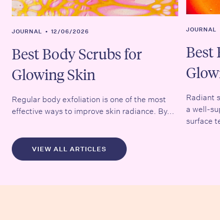
JOURNAL
JOURNAL
•
12/06/2026
Best 
Best Body Scrubs for
Glow
Glowing Skin
Radiant s
Regular body exfoliation is one of the most
a well-su
effective ways to improve skin radiance. By...
surface t
VIEW ALL ARTICLES